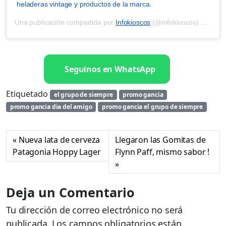
heladeras vintage y productos de la marca.
Una publicación compartida por
Infokioscos
(@infokioscos) el
21 de
Seguinos en WhatsApp
Etiquetado
el grupo de siempre
promo gancia
promo gancia dia del amigo
promo gancia el grupo de siempre
Nueva lata de cerveza
Llegaron las Gomitas de
Patagonia Hoppy Lager
Flynn Paff, mismo sabor !
Deja un Comentario
Tu dirección de correo electrónico no será
publicada.
Los campos obligatorios están