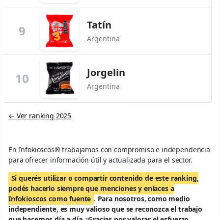
Tatín
9
Argentina
Jorgelin
10
Argentina
← Ver ranking 2025
En Infokioscos® trabajamos con compromiso e independencia
para ofrecer información útil y actualizada para el sector.
Si querés utilizar o compartir contenido de este ranking,
podés hacerlo siempre que menciones y enlaces a
Infokioscos como fuente
. Para nosotros, como medio
independiente, es muy valioso que se reconozca el trabajo
que hacemos día a día. ¡Gracias por valorar el esfuerzo