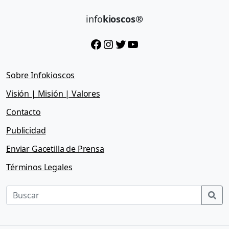
info
kioscos®
Facebook
Instagram
Twitter
YouTube
Sobre Infokioscos
Visión | Misión | Valores
Contacto
Publicidad
Enviar Gacetilla de Prensa
Términos Legales
Sea