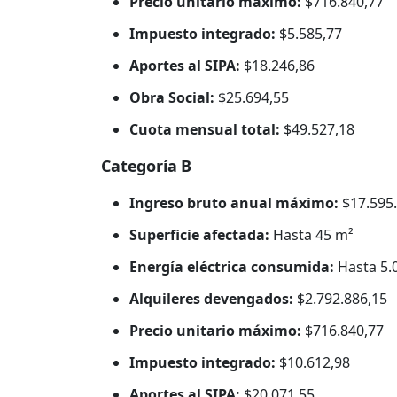
Precio unitario máximo:
$716.840,77
Impuesto integrado:
$5.585,77
Aportes al SIPA:
$18.246,86
Obra Social:
$25.694,55
Cuota mensual total:
$49.527,18
Categoría B
Ingreso bruto anual máximo:
$17.595.
Superficie afectada:
Hasta 45 m²
Energía eléctrica consumida:
Hasta 5.
Alquileres devengados:
$2.792.886,15
Precio unitario máximo:
$716.840,77
Impuesto integrado:
$10.612,98
Aportes al SIPA:
$20.071,55