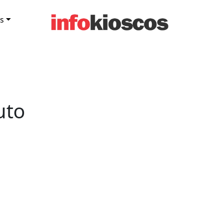
s
uto