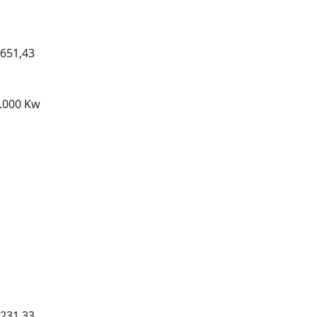
651,43
.000 Kw
231,33