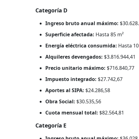
Categoría D
Ingreso bruto anual máximo:
$30.628.
Superficie afectada:
Hasta 85 m²
Energía eléctrica consumida:
Hasta 10
Alquileres devengados:
$3.816.944,41
Precio unitario máximo:
$716.840,77
Impuesto integrado:
$27.742,67
Aportes al SIPA:
$24.286,58
Obra Social:
$30.535,56
Cuota mensual total:
$82.564,81
Categoría E
Ingreso bruto anual máximo:
$36.028.