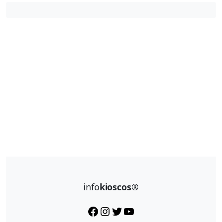
info
kioscos®
Facebook
Instagram
Twitter
YouTube