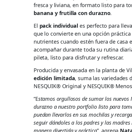
fresca y liviana, en formato listo para t
banana y frutilla con durazno
.
El
pack individual
es perfecto para lleva
que lo convierte en una opción práctica
nutrientes cuando estén fuera de casa 
acompañar durante toda su rutina diaria, 
pileta, listo para disfrutar y refrescar.
Producida y envasada en la planta de Vi
edición limitada
, suma las variedades d
NESQUIK® Original y NESQUIK® Menos 
“E
stamos orgullosos de sumar los nuevos 
durazno a nuestro portfolio listo para tom
puedan llevarlos en sus mochilas y recarga
seguir dándoles a los padres y las madres
manera divertida y práctica
”, agrega
Nata