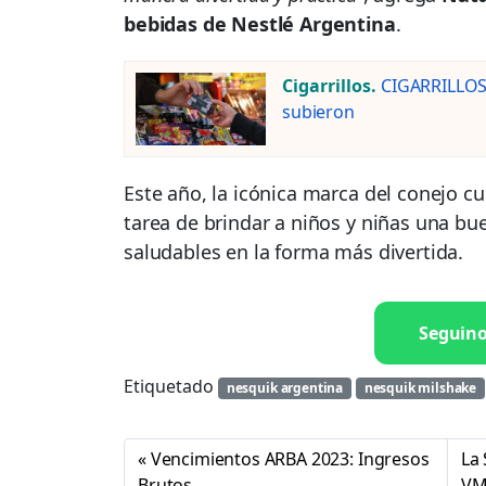
bebidas de Nestlé Argentina
.
Cigarrillos.
CIGARRILLOS:
subieron
Este año, la icónica marca del conejo c
tarea de brindar a niños y niñas una b
saludables en la forma más divertida.
Seguin
Etiquetado
nesquik argentina
nesquik milshake
Vencimientos ARBA 2023: Ingresos
La 
Brutos
VM