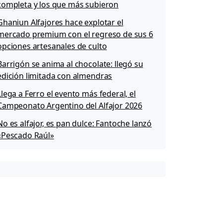
completa y los que más subieron
Ghaniun Alfajores hace explotar el
mercado premium con el regreso de sus 6
opciones artesanales de culto
Barrigón se anima al chocolate: llegó su
edición limitada con almendras
Llega a Ferro el evento más federal, el
Campeonato Argentino del Alfajor 2026
No es alfajor, es pan dulce: Fantoche lanzó
«Pescado Raúl»