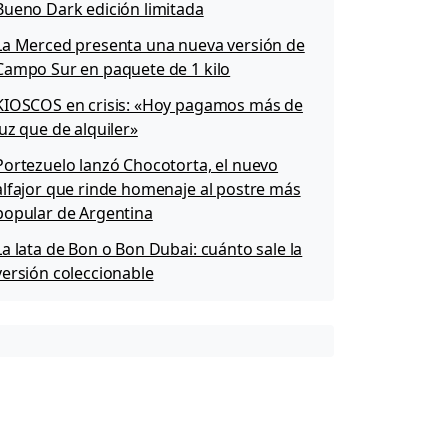
Bueno Dark edición limitada
La Merced presenta una nueva versión de
Campo Sur en paquete de 1 kilo
KIOSCOS en crisis: «Hoy pagamos más de
luz que de alquiler»
Portezuelo lanzó Chocotorta, el nuevo
alfajor que rinde homenaje al postre más
popular de Argentina
La lata de Bon o Bon Dubai: cuánto sale la
versión coleccionable