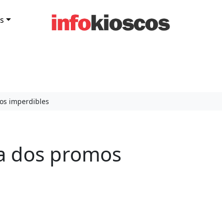
s
os imperdibles
a dos promos
2