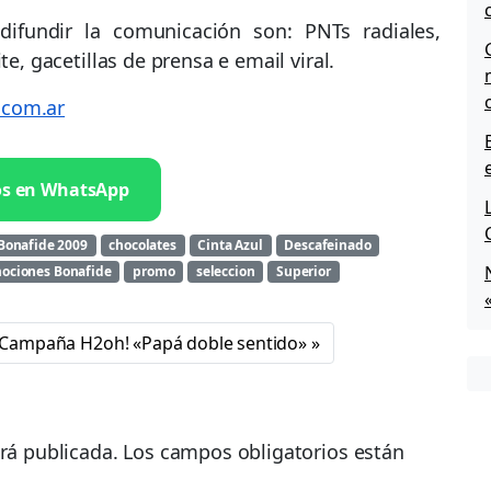
difundir la comunicación son: PNTs radiales,
te, gacetillas de prensa e email viral.
.com.ar
os en WhatsApp
Bonafide 2009
chocolates
Cinta Azul
Descafeinado
ociones Bonafide
promo
seleccion
Superior
Campaña H2oh! «Papá doble sentido»
rá publicada.
Los campos obligatorios están