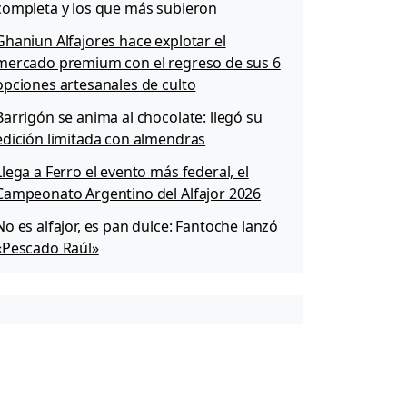
completa y los que más subieron
Ghaniun Alfajores hace explotar el
mercado premium con el regreso de sus 6
opciones artesanales de culto
Barrigón se anima al chocolate: llegó su
edición limitada con almendras
Llega a Ferro el evento más federal, el
Campeonato Argentino del Alfajor 2026
No es alfajor, es pan dulce: Fantoche lanzó
«Pescado Raúl»