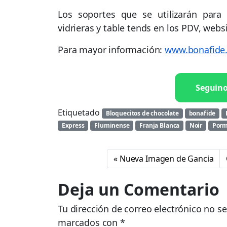
Los soportes que se utilizarán para 
vidrieras y table tends en los PDV, websi
Para mayor información:
www.bonafide
Seguin
Etiquetado
Bloquecitos de chocolate
bonafide
Express
Fluminense
Franja Blanca
Noir
Porm
Nueva Imagen de Gancia
Deja un Comentario
Tu dirección de correo electrónico no se
marcados con
*