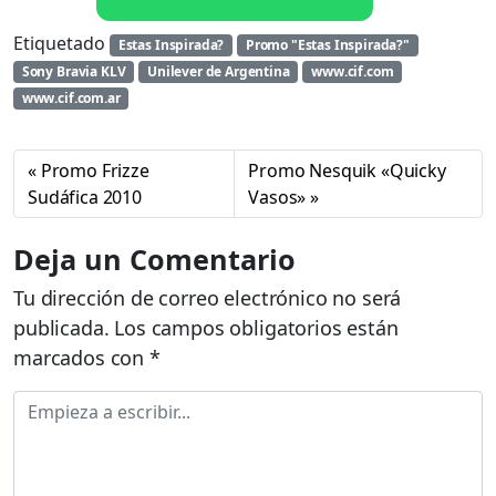
Etiquetado
Estas Inspirada?
Promo "Estas Inspirada?"
Sony Bravia KLV
Unilever de Argentina
www.cif.com
www.cif.com.ar
Promo Frizze
Promo Nesquik «Quicky
Sudáfica 2010
Vasos»
Deja un Comentario
Tu dirección de correo electrónico no será
publicada.
Los campos obligatorios están
marcados con
*