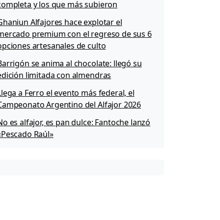
completa y los que más subieron
Ghaniun Alfajores hace explotar el
mercado premium con el regreso de sus 6
opciones artesanales de culto
Barrigón se anima al chocolate: llegó su
edición limitada con almendras
Llega a Ferro el evento más federal, el
Campeonato Argentino del Alfajor 2026
No es alfajor, es pan dulce: Fantoche lanzó
«Pescado Raúl»