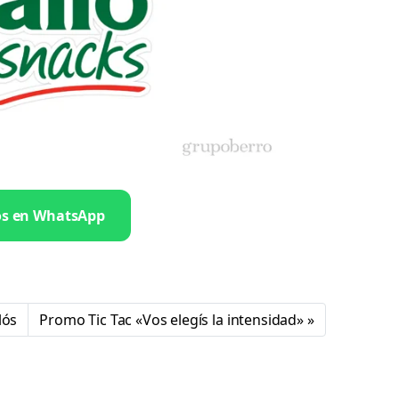
os en WhatsApp
lós
Promo Tic Tac «Vos elegís la intensidad»