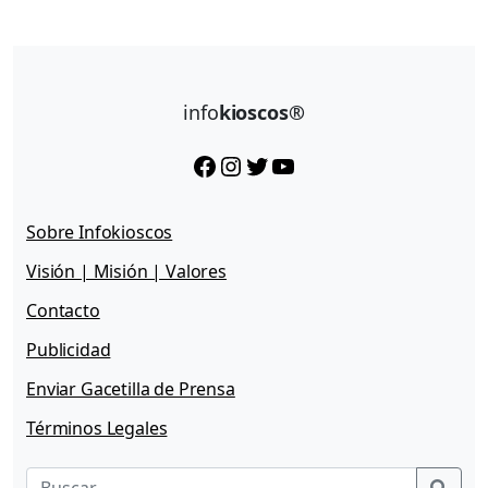
info
kioscos®
Facebook
Instagram
Twitter
YouTube
Sobre Infokioscos
Visión | Misión | Valores
Contacto
Publicidad
Enviar Gacetilla de Prensa
Términos Legales
Sear