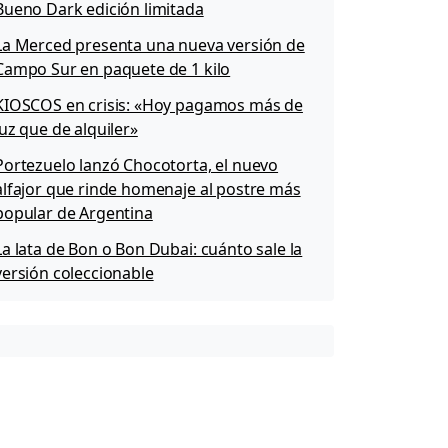
Bueno Dark edición limitada
La Merced presenta una nueva versión de
Campo Sur en paquete de 1 kilo
KIOSCOS en crisis: «Hoy pagamos más de
luz que de alquiler»
Portezuelo lanzó Chocotorta, el nuevo
alfajor que rinde homenaje al postre más
popular de Argentina
La lata de Bon o Bon Dubai: cuánto sale la
versión coleccionable