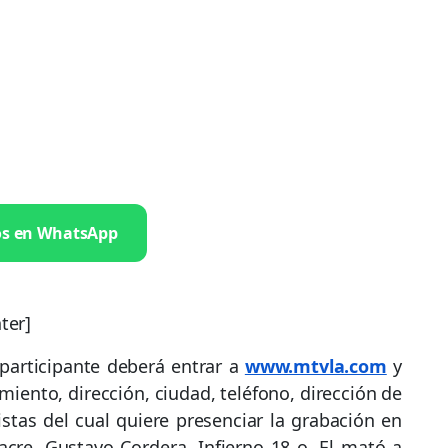
os en WhatsApp
ter]
 participante deberá entrar a
www.mtvla.com
y
miento, dirección, ciudad, teléfono, dirección de
tistas del cual quiere presenciar la grabación en
acre, Gustavo Cordera, Infierno 18 o, El mató a