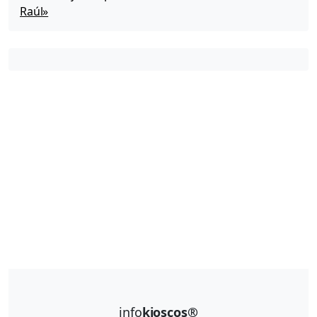
Raúl»
info
kioscos®