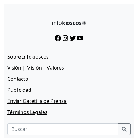
info
kioscos®
Facebook
Instagram
Twitter
YouTube
Sobre Infokioscos
Visión | Misión | Valores
Contacto
Publicidad
Enviar Gacetilla de Prensa
Términos Legales
Sear