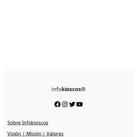
info
kioscos®
Facebook
Instagram
Twitter
YouTube
Sobre Infokioscos
Visión | Misión | Valores