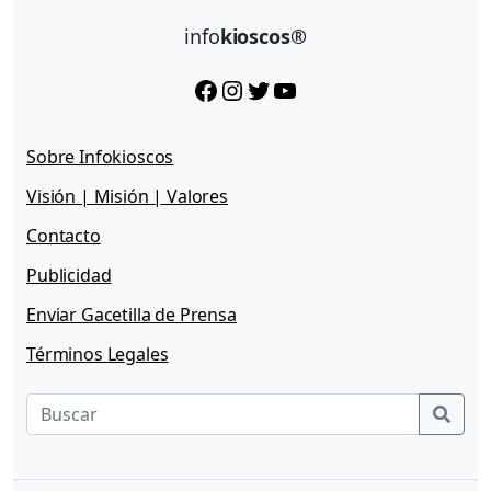
info
kioscos®
Facebook
Instagram
Twitter
YouTube
Sobre Infokioscos
Visión | Misión | Valores
Contacto
Publicidad
Enviar Gacetilla de Prensa
Términos Legales
Sear