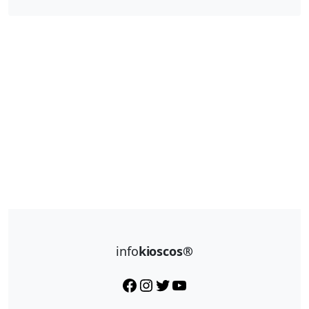
info
kioscos®
Facebook
Instagram
Twitter
YouTube