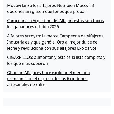
Mocoví lanzó los alfajores Nutribien Mocoví: 3
opciones sin gluten que tenés que probar
Campeonato Argentino del Alfajor: estos son todos
los ganadores edición 2026
Alfajores Arroyito: la marca Campeona de Alfajores
Industriales y que ganó el Oro al mejor dulce de
leche y revoluciona con sus alfajores Explosivos
CIGARRILLOS: aumentan y esta es la lista completa y
los que más subieron
Ghaniun Alfajores hace explotar el mercado
premium con el regreso de sus 6 opciones
artesanales de culto