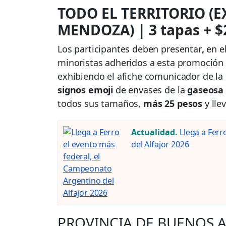
TODO EL TERRITORIO (E
MENDOZA) | 3 tapas + $
Los participantes deben presentar
,
en el
minoristas adheridos a esta promoción 
exhibiendo el afiche comunicador de l
signos emoji
de envases de la
gaseosa 
todos sus tamaños,
más 25 pesos
y lle
Actualidad.
Llega a Ferr
del Alfajor 2026
PROVINCIA DE BUENOS AIR