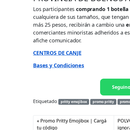
Los participantes
comprando 1 botella
cualquiera de sus tamaños, que tengan 
más 25 pesos, recibirán a cambio una
e
comerciantes minoristas adheridos a es
afiche comunicador.
CENTROS DE CANJE
Bases y Condiciones
Seguin
Etiquetado
pritty emojibox
promo pritty
promo
Promo Pritty Emojibox | Cargá
POLVO
tu código
ignor