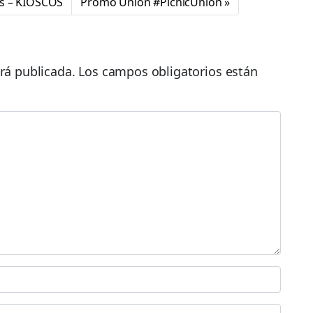
es – KIOSCOS
Promo Unión #PicnicUnion
rá publicada.
Los campos obligatorios están