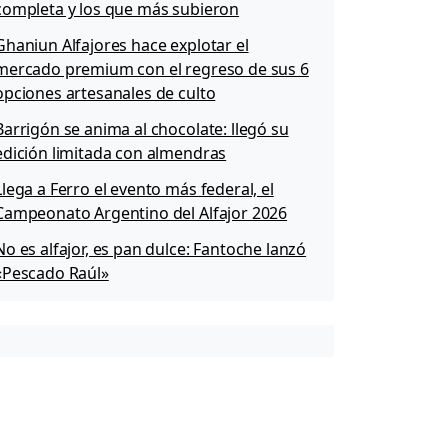
completa y los que más subieron
Ghaniun Alfajores hace explotar el
mercado premium con el regreso de sus 6
opciones artesanales de culto
Barrigón se anima al chocolate: llegó su
edición limitada con almendras
Llega a Ferro el evento más federal, el
Campeonato Argentino del Alfajor 2026
No es alfajor, es pan dulce: Fantoche lanzó
«Pescado Raúl»