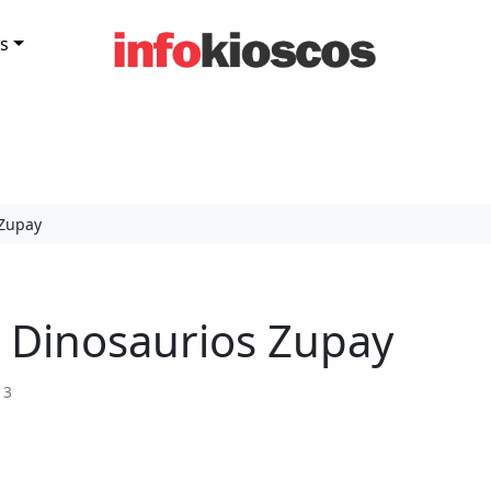
s
 Zupay
 Dinosaurios Zupay
13