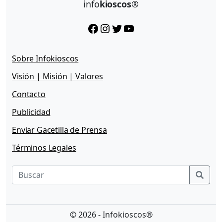
info
kioscos®
Facebook
Instagram
Twitter
YouTube
Sobre Infokioscos
Visión | Misión | Valores
Contacto
Publicidad
Enviar Gacetilla de Prensa
Términos Legales
Sear
© 2026 - Infokioscos®