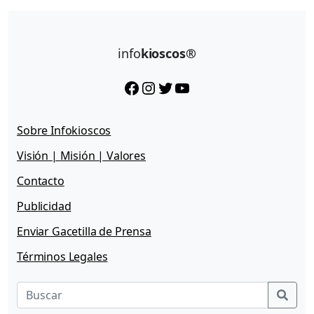
info
kioscos®
Facebook
Instagram
Twitter
YouTube
Sobre Infokioscos
Visión | Misión | Valores
Contacto
Publicidad
Enviar Gacetilla de Prensa
Términos Legales
Sear