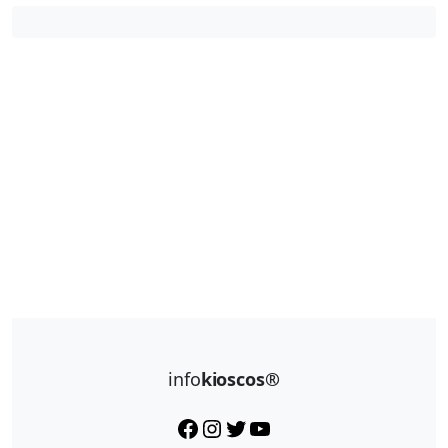
info
kioscos®
Facebook
Instagram
Twitter
YouTube