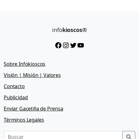
info
kioscos®
Facebook
Instagram
Twitter
YouTube
Sobre Infokioscos
Visión | Misión | Valores
Contacto
Publicidad
Enviar Gacetilla de Prensa
Términos Legales
Sea