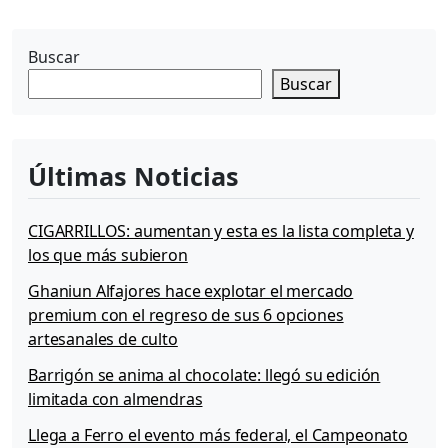
g
g
e
e
e
n
Buscar
a
Buscar
v
i
g
a
Últimas Noticias
t
i
o
CIGARRILLOS: aumentan y esta es la lista completa y
n
los que más subieron
Ghaniun Alfajores hace explotar el mercado
premium con el regreso de sus 6 opciones
artesanales de culto
Barrigón se anima al chocolate: llegó su edición
limitada con almendras
Llega a Ferro el evento más federal, el Campeonato