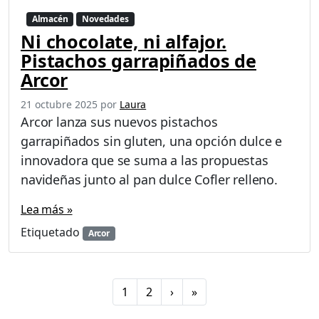
Almacén
Novedades
Ni chocolate, ni alfajor.
Pistachos garrapiñados de
Arcor
21 octubre 2025
por
Laura
Arcor lanza sus nuevos pistachos
garrapiñados sin gluten, una opción dulce e
innovadora que se suma a las propuestas
navideñas junto al pan dulce Cofler relleno.
Lea más »
Etiquetado
Arcor
P
P
P
1
2
›
»
a
a
a
g