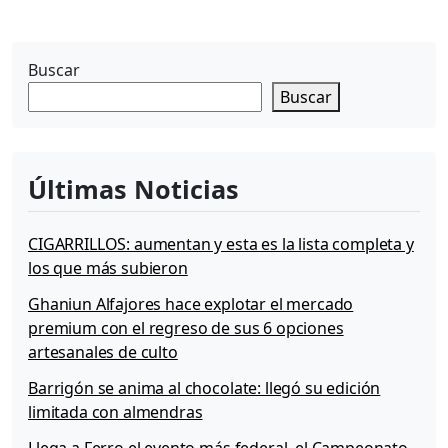
l
l
o
Buscar
s
Buscar
e
s
n
o
Últimas Noticias
t
i
c
CIGARRILLOS: aumentan y esta es la lista completa y
i
los que más subieron
a
n
Ghaniun Alfajores hace explotar el mercado
a
premium con el regreso de sus 6 opciones
c
artesanales de culto
i
o
Barrigón se anima al chocolate: llegó su edición
n
limitada con almendras
a
l
Llega a Ferro el evento más federal, el Campeonato