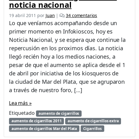
noticia nacional
e
19 abril 2011
por
Juan
|
34 comentarios
n
Lo que veníamos acompañando desde un
E
primer momento en Infokioscos, hoy es
l
Noticia Nacional, y se espera que continue la
a
u
repercusión en los proximos días. La noticia
m
llegó recién hoy a los medios naciones, a
e
pesar de que el aumento se aplica desde el 1
n
de abril por iniciativa de los kiosqueros de
t
o
la ciudad de Mar del Plata, que se agruparon
d
a través de nuestro foro, […]
e
c
Lea más »
i
g
Etiquetado
aumento de cigarrillos
a
aumento de cigarrillos 2011
aumento de cigarrillos extra
r
aumento de cigarrillos Mar del Plata
Cigarrillos
r
i