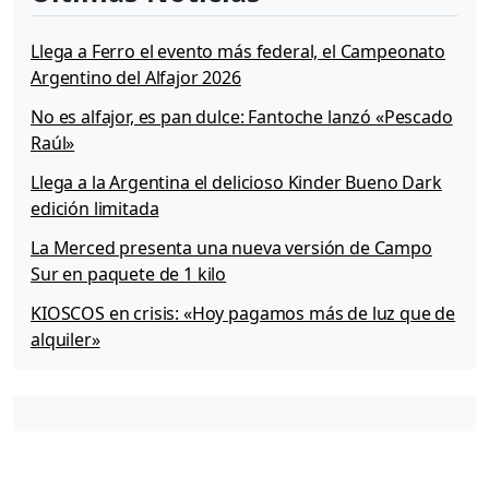
a
n
Llega a Ferro el evento más federal, el Campeonato
c
Argentino del Alfajor 2026
o
s
No es alfajor, es pan dulce: Fantoche lanzó «Pescado
e
Raúl»
m
Llega a la Argentina el delicioso Kinder Bueno Dark
p
i
edición limitada
e
La Merced presenta una nueva versión de Campo
z
Sur en paquete de 1 kilo
a
n
KIOSCOS en crisis: «Hoy pagamos más de luz que de
a
alquiler»
r
e
c
i
b
i
r