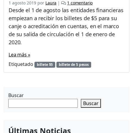
e
1 agosto 2019
por
Laura
|
1 comentario
n
Desde el 1 de agosto las entidades financieras
D
empiezan a recibir los billetes de $5 para su
e
canje o acreditación en cuentas, en el marco
s
d
de su salida de circulación el 1 de enero de
e
2020.
e
l
Lea más »
1
Etiquetado
d
billete $5
billete de 5 pesos
e
a
g
o
Buscar
s
t
Buscar
o
l
o
s
Últimas Noticias
b