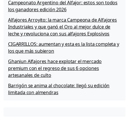
l
Campeonato Argentino del Alfajor: estos son todos
e
los ganadores edición 2026
t
e
Alfajores Arroyito: la marca Campeona de Alfajores
r
Industriales y que ganó el Oro al mejor dulce de
a
leche y revoluciona con sus alfajores Explosivos
B
N
CIGARRILLOS: aumentan y esta es la lista completa y
A
los que más subieron
+
Ghaniun Alfajores hace explotar el mercado
d
e
premium con el regreso de sus 6 opciones
B
artesanales de culto
a
Barrigón se anima al chocolate: llegó su edición
n
c
limitada con almendras
o
N
a
c
i
ó