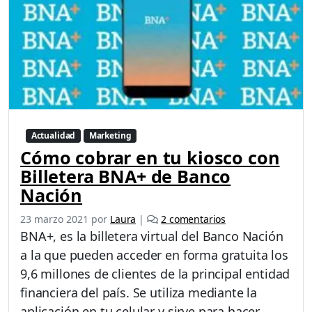
Actualidad
Marketing
Cómo cobrar en tu kiosco con
Billetera BNA+ de Banco
Nación
e
23 marzo 2021
por
Laura
|
2 comentarios
n
BNA+, es la billetera virtual del Banco Nación
C
a la que pueden acceder en forma gratuita los
ó
9,6 millones de clientes de la principal entidad
m
o
financiera del país. Se utiliza mediante la
c
aplicación en tu celular y sirve para hacer