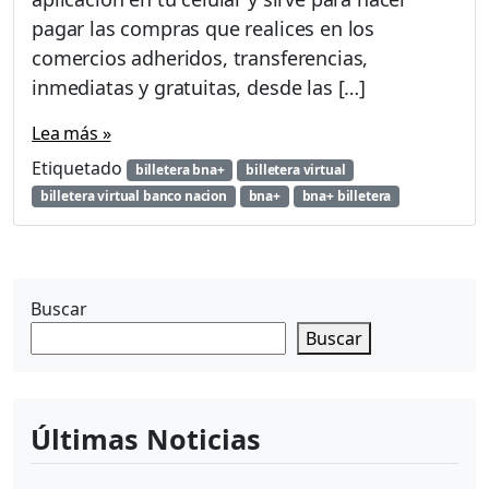
o
pagar las compras que realices en los
b
comercios adheridos, transferencias,
r
a
inmediatas y gratuitas, desde las […]
r
e
Lea más »
n
Etiquetado
billetera bna+
billetera virtual
t
u
billetera virtual banco nacion
bna+
bna+ billetera
k
i
o
s
Buscar
c
o
Buscar
c
o
n
B
Últimas Noticias
i
l