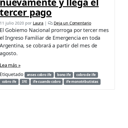
nuevamente y llega el
tercer pago
11 julio 2020
por
Laura
|
Deja un Comentario
El Gobierno Nacional prorroga por tercer mes
el Ingreso Familiar de Emergencia en toda
Argentina, se cobrará a partir del mes de
agosto.
Lea más »
Etiquetado
anses cobro ife
bono ife
cobro de ife
cobro ife
IFE
ife cuando cobro
ife monotributistas