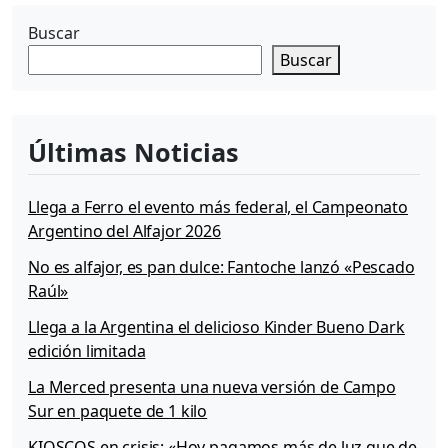
l
l
Buscar
a
Buscar
G
e
s
e
Últimas Noticias
l
l
«
Llega a Ferro el evento más federal, el Campeonato
E
Argentino del Alfajor 2026
l
V
No es alfajor, es pan dulce: Fantoche lanzó «Pescado
e
Raúl»
r
a
Llega a la Argentina el delicioso Kinder Bueno Dark
n
edición limitada
o
t
La Merced presenta una nueva versión de Campo
e
Sur en paquete de 1 kilo
E
KIOSCOS en crisis: «Hoy pagamos más de luz que de
n