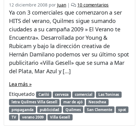
e
12 diciembre 2008
por
Juan
|
10 comentarios
n
Ya con 3 comerciales que comenzaron a ser
P
HITS del verano, Quilmes sigue sumando
u
ciudades a su campaña 2009 » El Verano te
b
l
Encuentra». Desarrollada por Young &
i
Rubicam y bajo la dirección creativa de
c
Hernán Damilano podemos ver su último spot
i
publicitario «Villa Gesell» que se suma a Mar
d
a
del Plata, Mar Azul y […]
d
Q
Lea más »
u
Etiquetado
Cariló
cerveza
comercial
Las Toninas
i
l
letra Quilmes Villa Gesell
mar de ajó
Necochea
m
propaganda
publicidad
Quilmes
San Clemente
spot
e
TV
verano 2009
Villa Gesell
s
V
i