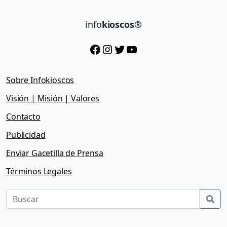
info
kioscos®
Facebook
Instagram
Twitter
YouTube
Sobre Infokioscos
Visión | Misión | Valores
Contacto
Publicidad
Enviar Gacetilla de Prensa
Términos Legales
Sea