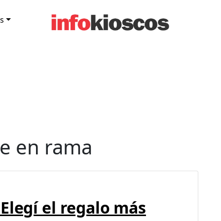
s
te en rama
Elegí el regalo más