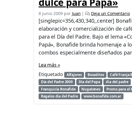
dulce para Papá»
8 junio 2009
por
Juan
|
Deja un Comentario
[singlepic=356,430,340,,center] Bonafi
elaboración y comercialización de ca
para el Día del Padre. Bajo el lema «C
Papá«, Bonafide brinda homenaje a lo
combos especialmente diseñados para
Lea más »
Etiquetado
Alfajores
Bocaditos
Café Franja 
Día del Padre 2009
Día del Papa
dia del padre
Franquicia Bonafide
Nugatones
Promo para el 
Regalos dia del Padre
www.bonafide.com.ar