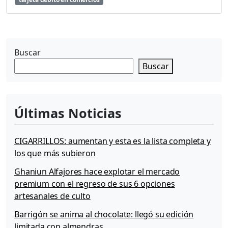
L
L
E
T
Buscar
E
S
Buscar
|
C
ó
m
Últimas Noticias
o
c
o
CIGARRILLOS: aumentan y esta es la lista completa y
n
los que más subieron
s
e
Ghaniun Alfajores hace explotar el mercado
g
premium con el regreso de sus 6 opciones
u
artesanales de culto
i
r
Barrigón se anima al chocolate: llegó su edición
c
limitada con almendras