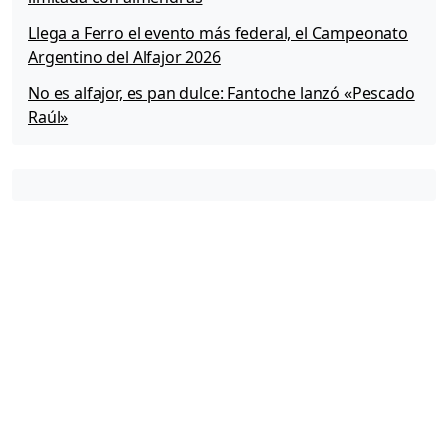
a
Llega a Ferro el evento más federal, el Campeonato
m
b
Argentino del Alfajor 2026
i
No es alfajor, es pan dulce: Fantoche lanzó «Pescado
o
Raúl»