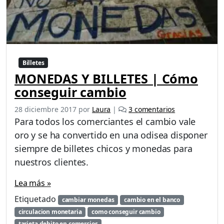
Billetes
MONEDAS Y BILLETES | Cómo
conseguir cambio
e
28 diciembre 2017
por
Laura
|
3 comentarios
n
Para todos los comerciantes el cambio vale
M
oro y se ha convertido en una odisea disponer
O
siempre de billetes chicos y monedas para
N
E
nuestros clientes.
D
A
Lea más »
S
Etiquetado
cambiar monedas
cambio en el banco
Y
circulacion monetaria
como conseguir cambio
B
I
tarjeta debito en comercios