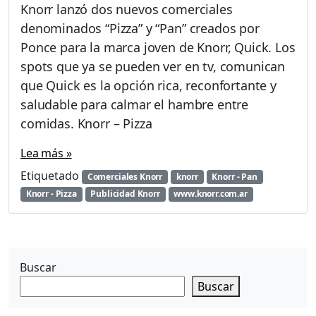
n
Knorr lanzó dos nuevos comerciales
P
denominados “Pizza” y “Pan” creados por
u
Ponce para la marca joven de Knorr, Quick. Los
b
l
spots que ya se pueden ver en tv, comunican
i
que Quick es la opción rica, reconfortante y
c
saludable para calmar el hambre entre
i
comidas. Knorr – Pizza
d
a
Lea más »
d
K
Etiquetado
Comerciales Knorr
knorr
Knorr - Pan
n
Knorr - Pizza
Publicidad Knorr
www.knorr.com.ar
o
r
r
«
P
Buscar
a
Buscar
n
y
P