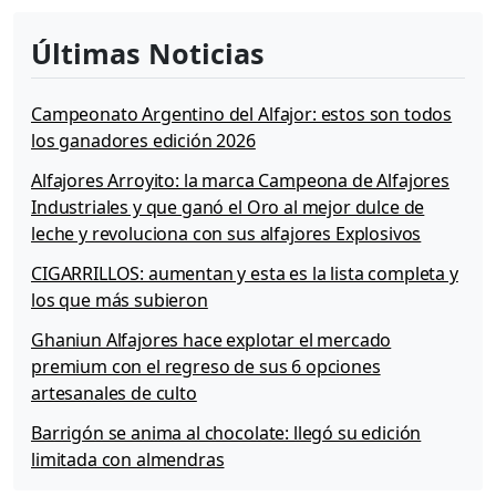
r
t
Últimas Noticias
e
o
d
Campeonato Argentino del Alfajor: estos son todos
e
los ganadores edición 2026
p
a
Alfajores Arroyito: la marca Campeona de Alfajores
c
Industriales y que ganó el Oro al mejor dulce de
k
leche y revoluciona con sus alfajores Explosivos
d
e
CIGARRILLOS: aumentan y esta es la lista completa y
p
los que más subieron
o
r
Ghaniun Alfajores hace explotar el mercado
t
premium con el regreso de sus 6 opciones
i
artesanales de culto
v
o
Barrigón se anima al chocolate: llegó su edición
»
limitada con almendras