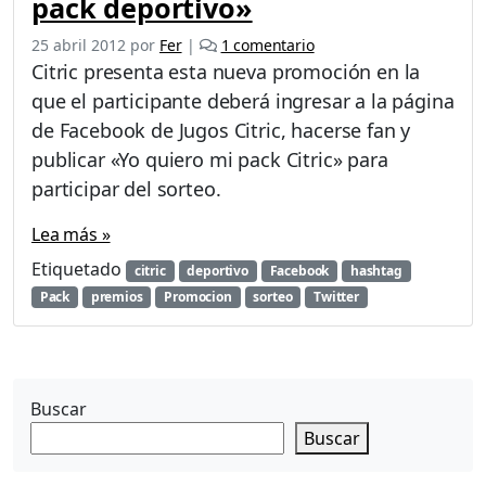
pack deportivo»
e
25 abril 2012
por
Fer
|
1 comentario
n
Citric presenta esta nueva promoción en la
P
que el participante deberá ingresar a la página
r
de Facebook de Jugos Citric, hacerse fan y
o
m
publicar «Yo quiero mi pack Citric» para
o
participar del sorteo.
c
i
Lea más »
ó
Etiquetado
n
citric
deportivo
Facebook
hashtag
C
Pack
premios
Promocion
sorteo
Twitter
i
t
r
i
c
Buscar
«
Buscar
S
o