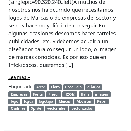
[singlepic=90,320,240,,left]A muchos de
L
nosotros nos ha ocurrido que necesitamos
o
logos de Marcas o de empresas del sector, y
g
o
se nos hace muy difícil de conseguir. En
s
algunas ocasiones deseamos hacer carteles,
v
publicidades, etc. y debemos acudir a un
e
diseñador para conseguir un logo, o imagen
c
t
de marcas conocidas. Es por eso que en
o
Infokioscos, queremos […]
r
i
Lea más »
z
a
Etiquetado
Arcor
Claro
Coca Cola
dibujos
d
Empresas
Fanta
Frigor
H2Oh!
Halls
imagen
o
logo
logos
logotipo
Marcas
Movistar
Pepsi
s
Quilmes
Sprite
vectoriales
vectorizados
p
a
r
a