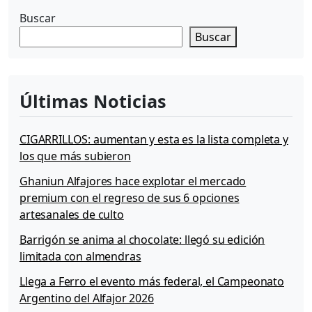
c
Buscar
a
Buscar
r
t
e
l
Últimas Noticias
e
s
y
CIGARRILLOS: aumentan y esta es la lista completa y
p
los que más subieron
u
b
Ghaniun Alfajores hace explotar el mercado
l
premium con el regreso de sus 6 opciones
i
artesanales de culto
c
i
Barrigón se anima al chocolate: llegó su edición
d
limitada con almendras
a
d
Llega a Ferro el evento más federal, el Campeonato
e
Argentino del Alfajor 2026
s