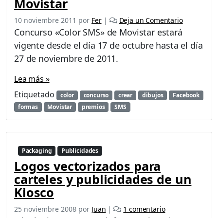
Movistar
10 noviembre 2011
por
Fer
|
Deja un Comentario
Concurso «Color SMS» de Movistar estará
vigente desde el día 17 de octubre hasta el día
27 de noviembre de 2011.
Lea más »
Etiquetado
color
concurso
crear
dibujos
Facebook
formas
Movistar
premios
SMS
Packaging
Publicidades
Logos vectorizados para
carteles y publicidades de un
Kiosco
e
25 noviembre 2008
por
Juan
|
1 comentario
n