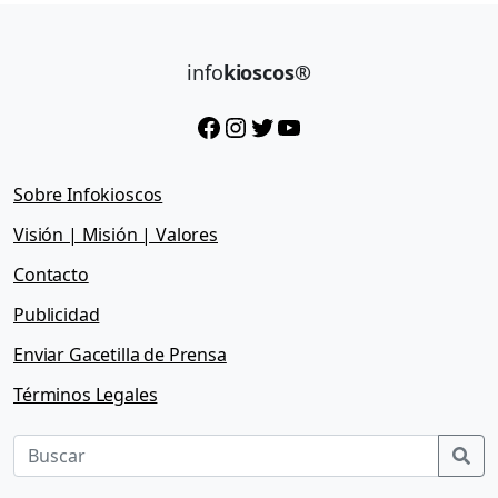
info
kioscos®
Facebook
Instagram
Twitter
YouTube
Sobre Infokioscos
Visión | Misión | Valores
Contacto
Publicidad
Enviar Gacetilla de Prensa
Términos Legales
Sea