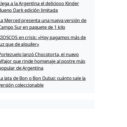
Llega a la Argentina el delicioso Kinder
Bueno Dark edición limitada
La Merced presenta una nueva versión de
Campo Sur en paquete de 1 kilo
KIOSCOS en crisis: «Hoy pagamos más de
luz que de alquiler»
Portezuelo lanzó Chocotorta, el nuevo
alfajor que rinde homenaje al postre más
popular de Argentina
La lata de Bon o Bon Dubai: cuánto sale la
versión coleccionable