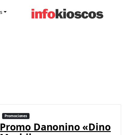
s
Promociones
Promo Danonino «Dino