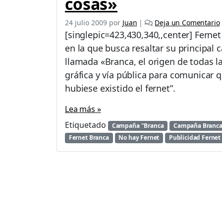
cosas»
24 julio 2009
por
Juan
|
Deja un Comentario
[singlepic=423,430,340,,center] Ferne
en la que busca resaltar su principal 
llamada «Branca, el origen de todas l
gráfica y vía pública para comunicar 
hubiese existido el fernet”.
Lea más »
Etiquetado
Campaña "Branca
Campaña Branca
Fernet Branca
No hay Fernet
Publicidad Fernet