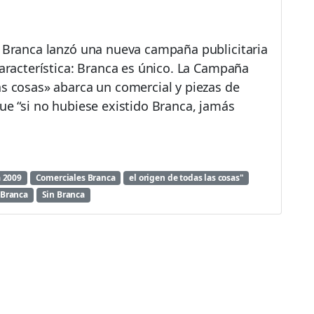
t Branca lanzó una nueva campaña publicitaria
característica: Branca es único. La Campaña
as cosas» abarca un comercial y piezas de
que “si no hubiese existido Branca, jamás
 2009
Comerciales Branca
el origen de todas las cosas"
 Branca
Sin Branca