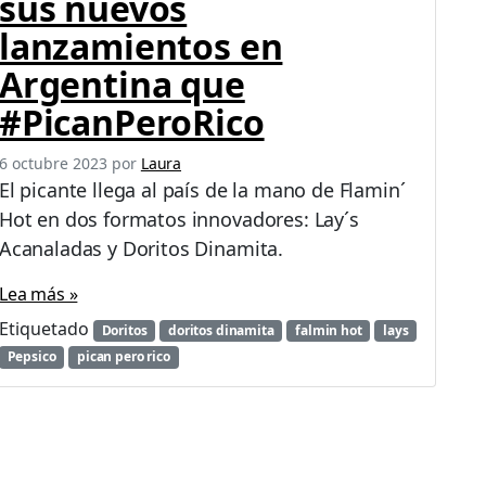
sus nuevos
lanzamientos en
Argentina que
#PicanPeroRico
6 octubre 2023
por
Laura
El picante llega al país de la mano de Flamin´
Hot en dos formatos innovadores: Lay´s
Acanaladas y Doritos Dinamita.
Lea más »
Etiquetado
Doritos
doritos dinamita
falmin hot
lays
Pepsico
pican pero rico