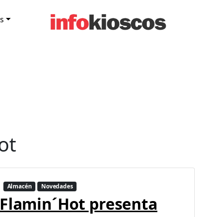
s
ot
Almacén
Novedades
Flamin´Hot presenta