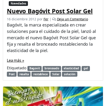
Novedades
Nuevo Bagóvit Post Solar Gel
16 diciembre 2012
por
Fer
|
Deja un Comentario
Bagóvit, la marca especializada en crear
soluciones para el cuidado de la piel, lanzó al
mercado el nuevo Bagóvit Post Solar Gel que
fija y resalta el bronceado restableciendo la
elasticidad de la piel.
Lea más »
Etiquetado
Bagovit
bronceado
elasticidad
gel
Post
resalta
restablece
Solar
solución