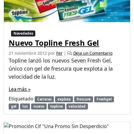
Novedades
Nuevo Topline Fresh Gel
21 noviembre 2012
por
Fer
|
Deja un Comentario
Topline lanzó los nuevos Seven Fresh Gel,
único con gel de frescura que explota a la
velocidad de la luz.
Lea más »
Etiquetado
Carreras
explota
frescura
Freshgel
gel
luz
nuevo
topline
velocidad