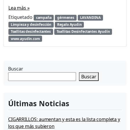
a
Lea más »
r
á
Etiquetado
campaña
gérmenes
LAVANDINA
s
Limpieza y desinfección
Regalo Ayudin
u
Toallitas desinfectantes
Toallitas Desinfectantes Ayudín
s
www.ayudin.com
“
T
o
a
l
Buscar
l
Buscar
i
t
a
s
Últimas Noticias
D
e
s
CIGARRILLOS: aumentan y esta es la lista completa y
i
los que más subieron
n