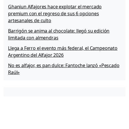
f
Ghaniun Alfajores hace explotar el mercado
e
premium con el regreso de sus 6 opciones
c
artesanales de culto
t
a
Barrigón se anima al chocolate: llegó su edición
n
limitada con almendras
t
e
Llega a Ferro el evento más federal, el Campeonato
s
Argentino del Alfajor 2026
”
e
No es alfajor, es pan dulce: Fantoche lanzó «Pescado
n
Raúl»
v
í
a
p
ú
b
l
i
c