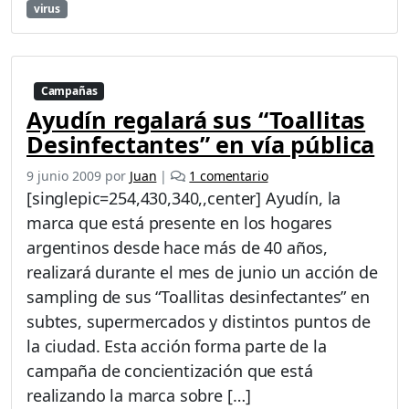
virus
Campañas
Ayudín regalará sus “Toallitas
Desinfectantes” en vía pública
e
9 junio 2009
por
Juan
|
1 comentario
n
[singlepic=254,430,340,,center] Ayudín, la
A
marca que está presente en los hogares
y
argentinos desde hace más de 40 años,
u
d
realizará durante el mes de junio un acción de
í
sampling de sus “Toallitas desinfectantes” en
n
subtes, supermercados y distintos puntos de
r
la ciudad. Esta acción forma parte de la
e
g
campaña de concientización que está
a
realizando la marca sobre […]
l