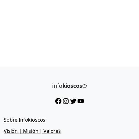
a
info
kioscos®
Facebook
Instagram
Twitter
YouTube
Sobre Infokioscos
Visión | Misión | Valores