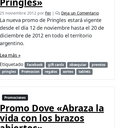
Pringles»
25 noviembre 2012
por
Fer
|
Deja un Comentario
La nueva promo de Pringles estará vigente
desde el día 12 de noviembre hasta el 20 de
diciembre de 2012 en todo el territorio
argentino.
Lea más »
Etiquetado
Facebook
gift cards
obsequiar
premios
pringles
Promocion
regalos
sorteo
tablets
Promociones
Promo Dove «Abraza la
vida con los brazos
abiertos»