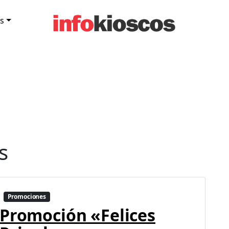
s
s
Promociones
Promoción «Felices