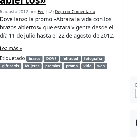
6 agosto 2012
por
Fer
|
Deja un Comentario
Dove lanzo la promo «Abraza la vida con los
brazos abiertos» que estará vigente desde el
día 11 de julio hasta el 22 de agosto de 2012.
Lea más »
Etiquetado
brazos
DOVE
felicidad
fotografia
gift cards
Mujeres
premios
promo
vida
web