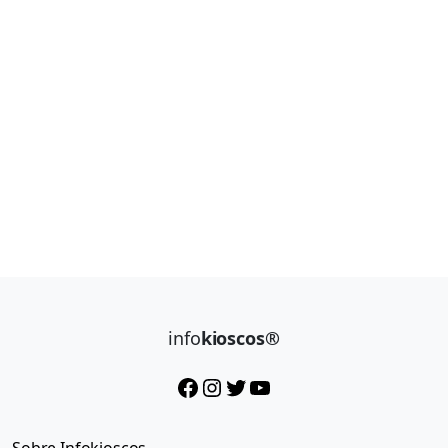
info
kioscos®
Facebook
Instagram
Twitter
YouTube
Sobre Infokioscos