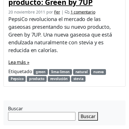
producto: Green by 7UP
e
20 noviembre 2011
por
Fer
|
1 comentario
n
PepsiCo revoluciona el mercado de las
7
gaseosas presentando su nuevo producto,
u
Green by 7UP. Una nueva gaseosa que está
p
p
endulzada naturalmente con stevia y es
r
reducida en calorías.
e
s
Lea más »
e
Etiquetado
n
green
lima-limon
natural
nueva
t
Pepsico
producto
revolución
stevia
a
u
n
n
u
Buscar
e
Buscar
v
o