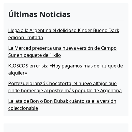
p
r
Últimas Noticias
o
d
u
Llega a la Argentina el delicioso Kinder Bueno Dark
c
edición limitada
t
o
La Merced presenta una nueva versión de Campo
:
Sur en paquete de 1 kilo
G
r
KIOSCOS en crisis: «Hoy pagamos más de luz que de
e
alquiler»
e
Portezuelo lanzó Chocotorta, el nuevo alfajor que
n
b
rinde homenaje al postre más popular de Argentina
y
La lata de Bon o Bon Dubai: cuánto sale la versión
7
coleccionable
U
P