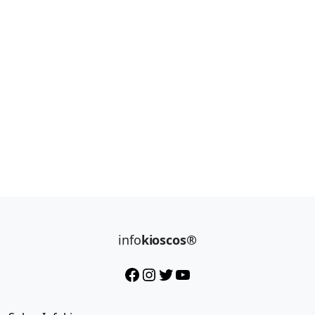
info
kioscos®
Facebook
Instagram
Twitter
YouTube