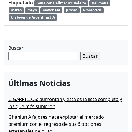
Etiquetado
Gana con Hellmann’s Deleite
Hellmans
marzo
mayo
mayonesa
promo
Promocion
Unilever de Argentina S.A
Buscar
Buscar
Últimas Noticias
CIGARRILLOS: aumentan y esta es la lista completa y
los que más subieron
Ghaniun Alfajores hace explotar el mercado
premium con el regreso de sus 6 opciones
artesanales de culto