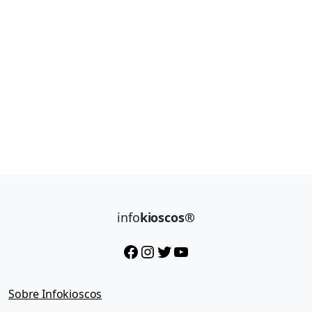
info
kioscos®
Facebook
Instagram
Twitter
YouTube
Sobre Infokioscos