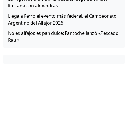
s
limitada con almendras
B
i
Llega a Ferro el evento más federal, el Campeonato
l
Argentino del Alfajor 2026
l
e
No es alfajor, es pan dulce: Fantoche lanzó «Pescado
t
Raúl»
e
s
:
«
H
é
r
o
e
s
y
H
e
r
o