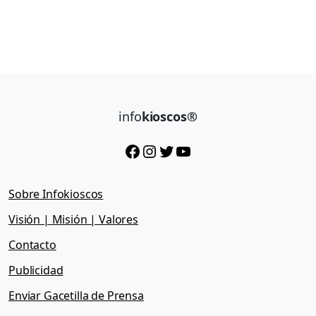
í
n
a
s
d
e
l
info
kioscos®
a
P
Facebook
Instagram
Twitter
YouTube
a
t
r
i
Sobre Infokioscos
a
Visión | Misión | Valores
»
Contacto
Publicidad
Enviar Gacetilla de Prensa