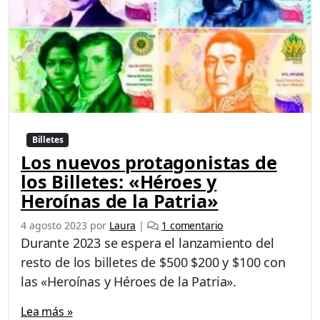
Billetes
Los nuevos protagonistas de
los Billetes: «Héroes y
Heroínas de la Patria»
e
4 agosto 2023
por
Laura
|
1 comentario
n
Durante 2023 se espera el lanzamiento del
L
resto de los billetes de $500 $200 y $100 con
o
las «Heroínas y Héroes de la Patria».
s
n
Lea más »
u