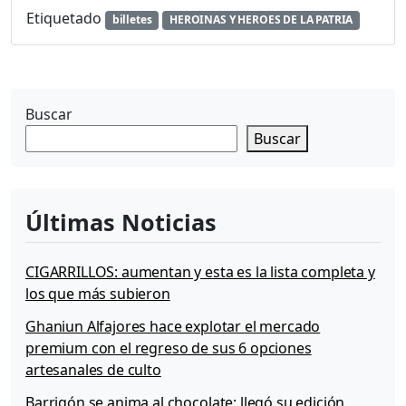
e
Etiquetado
billetes
HEROINAS Y HEROES DE LA PATRIA
v
o
s
p
r
Buscar
o
Buscar
t
a
g
o
Últimas Noticias
n
i
s
CIGARRILLOS: aumentan y esta es la lista completa y
t
los que más subieron
a
s
Ghaniun Alfajores hace explotar el mercado
d
premium con el regreso de sus 6 opciones
e
artesanales de culto
l
o
Barrigón se anima al chocolate: llegó su edición