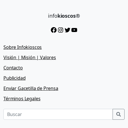
info
kioscos®
Facebook
Instagram
Twitter
YouTube
Sobre Infokioscos
Visión | Misión | Valores
Contacto
Publicidad
Enviar Gacetilla de Prensa
Términos Legales
Sea