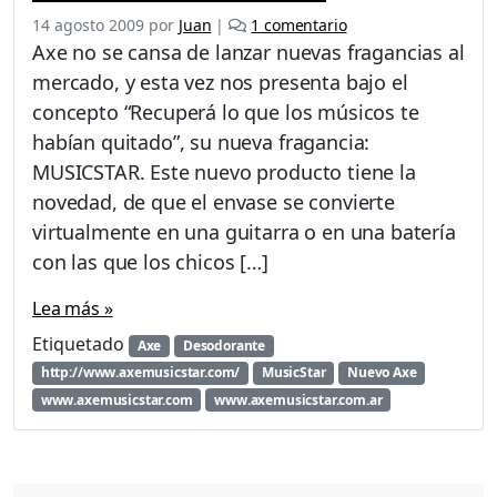
e
14 agosto 2009
por
Juan
|
1 comentario
n
Axe no se cansa de lanzar nuevas fragancias al
N
mercado, y esta vez nos presenta bajo el
u
concepto “Recuperá lo que los músicos te
e
v
habían quitado”, su nueva fragancia:
o
MUSICSTAR. Este nuevo producto tiene la
A
novedad, de que el envase se convierte
x
virtualmente en una guitarra o en una batería
e
M
con las que los chicos […]
u
s
Lea más »
i
Etiquetado
Axe
Desodorante
c
S
http://www.axemusicstar.com/
MusicStar
Nuevo Axe
t
www.axemusicstar.com
www.axemusicstar.com.ar
a
r