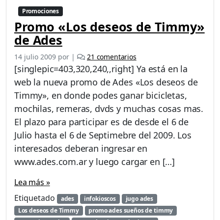
d
Promociones
e
Promo «Los deseos de Timmy»
A
d
de Ades
e
S
e
14 julio 2009
por
|
21 comentarios
n
[singlepic=403,320,240,,right] Ya está en la
P
web la nueva promo de Ades «Los deseos de
r
Timmy», en donde podes ganar bicicletas,
o
m
mochilas, remeras, dvds y muchas cosas mas.
o
El plazo para participar es de desde el 6 de
«
Julio hasta el 6 de Septimebre del 2009. Los
L
interesados deberan ingresar en
o
s
www.ades.com.ar y luego cargar en […]
d
e
Lea más »
s
Etiquetado
ades
infokioscos
jugo ades
e
o
Los deseos de Timmy
promo ades sueños de timmy