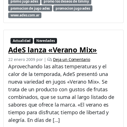
s
promo jugo ades
promo los deseos de timmy
d
promocion de jugo ades
promocion jugo ades
e
www.ades.com.ar
T
i
m
m
Actualidad
Novedades
y
AdeS lanza «Verano Mix»
»
d
22 enero 2009
por
|
Deja un Comentario
e
A
Aprovechando las altas temperaturas y el
d
calor de la temporada, AdeS presentó una
e
nueva variedad en jugos «Verano Mix». Se
s
trata de un producto con gustos de frutas
combinados, que se suma al largo listado de
sabores que ofrece la marca. «El verano es
tiempo para disfrutar, tiempo de libertad y
alegría. En días de […]