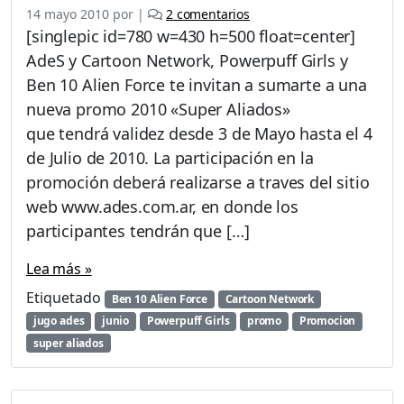
e
14 mayo 2010
por
|
2 comentarios
n
[singlepic id=780 w=430 h=500 float=center]
P
AdeS y Cartoon Network, Powerpuff Girls y
r
Ben 10 Alien Force te invitan a sumarte a una
o
m
nueva promo 2010 «Super Aliados»
o
que tendrá validez desde 3 de Mayo hasta el 4
«
de Julio de 2010. La participación en la
S
promoción deberá realizarse a traves del sitio
u
p
web www.ades.com.ar, en donde los
e
participantes tendrán que […]
r
A
Lea más »
l
i
Etiquetado
Ben 10 Alien Force
Cartoon Network
a
jugo ades
junio
Powerpuff Girls
promo
Promocion
d
super aliados
o
s
»