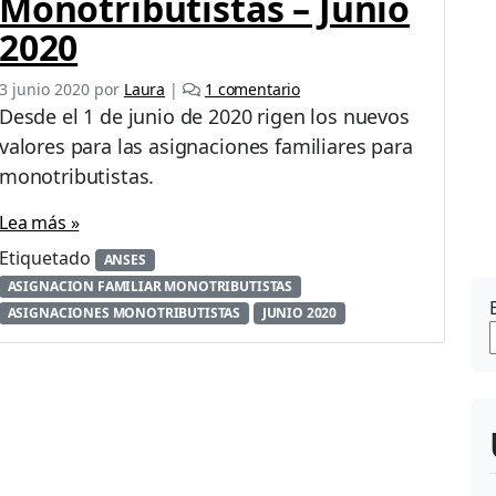
Monotributistas – Junio
2020
e
3 junio 2020
por
Laura
|
1 comentario
n
Desde el 1 de junio de 2020 rigen los nuevos
M
valores para las asignaciones familiares para
o
monotributistas.
n
t
Lea más »
o
s
Etiquetado
ANSES
A
ASIGNACION FAMILIAR MONOTRIBUTISTAS
s
ASIGNACIONES MONOTRIBUTISTAS
JUNIO 2020
i
g
n
a
c
i
o
n