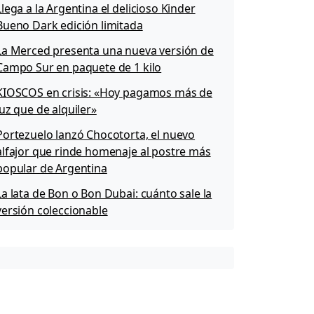
Llega a la Argentina el delicioso Kinder
Bueno Dark edición limitada
La Merced presenta una nueva versión de
Campo Sur en paquete de 1 kilo
KIOSCOS en crisis: «Hoy pagamos más de
luz que de alquiler»
Portezuelo lanzó Chocotorta, el nuevo
alfajor que rinde homenaje al postre más
popular de Argentina
La lata de Bon o Bon Dubai: cuánto sale la
versión coleccionable