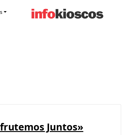
s
sfrutemos Juntos»