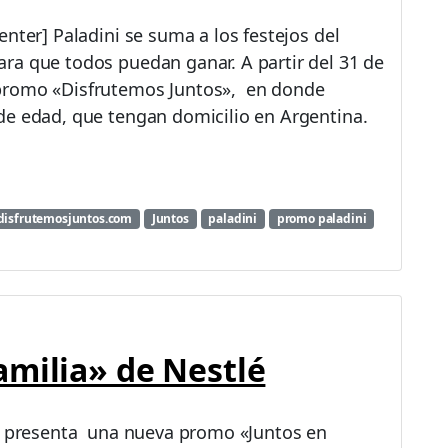
nter] Paladini se suma a los festejos del
ra que todos puedan ganar. A partir del 31 de
promo «Disfrutemos Juntos», en donde
de edad, que tengan domicilio en Argentina.
disfrutemosjuntos.com
Juntos
paladini
promo paladini
milia» de Nestlé
lé presenta una nueva promo «Juntos en