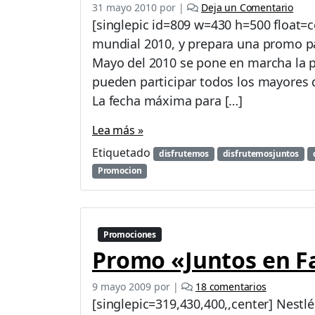
31 mayo 2010
por
|
Deja un Comentario
[singlepic id=809 w=430 h=500 float=ce
mundial 2010, y prepara una promo pa
Mayo del 2010 se pone en marcha la 
pueden participar todos los mayores 
La fecha máxima para […]
Lea más »
Etiquetado
disfrutemos
disfrutemosjuntos
Promocion
Promociones
Promo «Juntos en Fa
e
9 mayo 2009
por
|
18 comentarios
n
[singlepic=319,430,400,,center] Nest
P