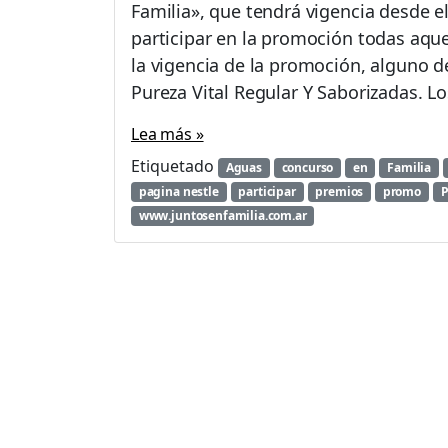
Familia», que tendrá vigencia desde e
r
participar en la promoción todas aque
o
m
la vigencia de la promoción, alguno d
o
Pureza Vital Regular Y Saborizadas. Lo
«
J
Lea más »
u
Etiquetado
n
Aguas
concurso
en
Familia
t
pagina nestle
participar
premios
promo
P
o
www.juntosenfamilia.com.ar
s
e
n
F
a
m
i
l
i
a
»