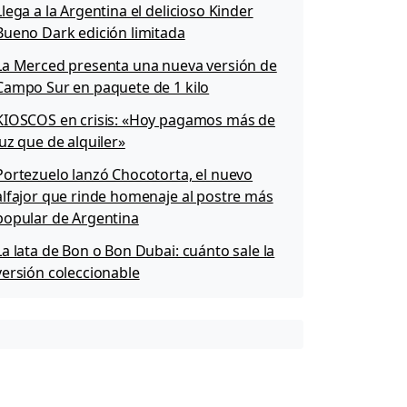
Llega a la Argentina el delicioso Kinder
Bueno Dark edición limitada
La Merced presenta una nueva versión de
Campo Sur en paquete de 1 kilo
KIOSCOS en crisis: «Hoy pagamos más de
luz que de alquiler»
Portezuelo lanzó Chocotorta, el nuevo
alfajor que rinde homenaje al postre más
popular de Argentina
La lata de Bon o Bon Dubai: cuánto sale la
versión coleccionable