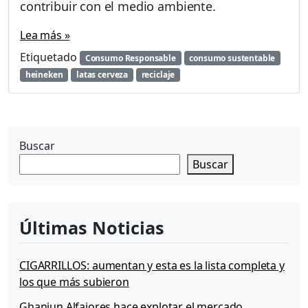
contribuir con el medio ambiente.
Lea más »
Etiquetado
Consumo Responsable
consumo sustentable
heineken
latas cerveza
reciclaje
Buscar
Buscar
Últimas Noticias
CIGARRILLOS: aumentan y esta es la lista completa y
los que más subieron
Ghaniun Alfajores hace explotar el mercado